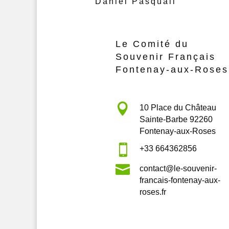
Daniel Pasquali
Le Comité du
Souvenir Français
Fontenay-aux-Roses

10 Place du Château
Sainte-Barbe 92260
Fontenay-aux-Roses

+33 664362856

contact@le-souvenir-
francais-fontenay-aux-
roses.fr