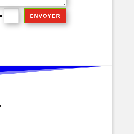
ENVOYER
=
é