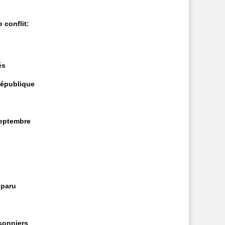
e conflit:
és
République
 septembre
sparu
sonniers