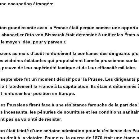
’une occupation étrangère.
nsion grandissante avec la France était perçue comme une opportun
 chancelier Otto von Bismarck était déterminé à unifier les États 
 le moyen idéal pour y parvenir.
siens au mois d’août renforcèrent la confiance des dirigeants pru
es victoires éclatantes qui propulsèrent l’armée prussienne sur la 
euve de leur supériorité tactique et de leur efficacité militaire.
 septembre fut un moment décisif pour la Prusse. Les dirigeants 
ait rapidement la France à la capitulation. Ils étaient déterminés 
et renforcer leur position en Europe.
. Les Prussiens firent face à une résistance farouche de la part des 
 incessants, les pénuries de nourriture et les conditions sanitaire
nt pas sa volonté de résister.
on était teinté d’une certaine admiration pour la résilience des Pa
leur droit à la victoire. Pour eux, la guerre de 1870 était une étape 