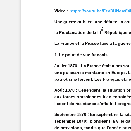
Video :
https://youtu.be/EzVDUNom
Une guerre oubliée, une défaite, la c
é
la Proclamation de la III
République e
La France et la Prusse face à la guerre
Le point de vue français :
Juillet 1870 : La France était alors so
une puissance montante en Europe. Les
patriotisme fervent. Les Français étaie
Août 1870 : Cependant, la situation pr
aux forces prussiennes bien entraînée
l’esprit de résistance s’affaiblit progr
Septembre 1870 : En septembre, la sit
septembre 1870), plongeant la ville d
de provisions, tandis que l’armée prus