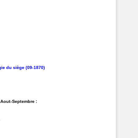
gie du siège (09-1870)
-Aout-Septembre :
e