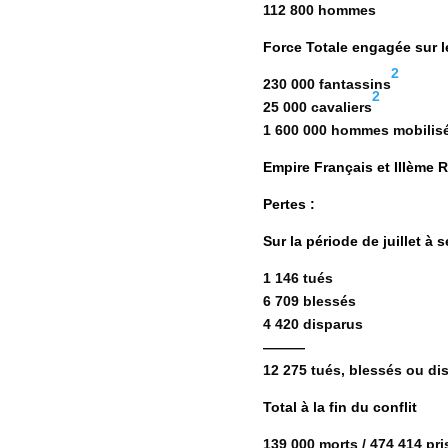
112 800 hommes
Force Totale engagée sur l
2
230 000 fantassins
2
25 000 cavaliers
1 600 000 hommes mobilis
Empire Français
et IIIème 
Pertes :
Sur la période de juillet à
1 146 tués
6 709 blessés
4 420 disparus
———
12 275 tués, blessés ou di
Total à la fin du conflit
139 000 morts
/
474 414 pri