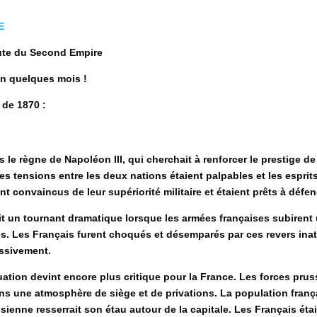
8XE
hute du Second Empire
n quelques mois !
 de 1870 :
us le règne de Napoléon III, qui cherchait à renforcer le prestige d
 tensions entre les deux nations étaient palpables et les esprit
nt convaincus de leur supériorité militaire et étaient prêts à défe
it un tournant dramatique lorsque les armées françaises subirent 
s. Les Français furent choqués et désemparés par ces revers inat
essivement.
uation devint encore plus critique pour la France. Les forces pru
ans une atmosphère de siège et de privations. La population franç
sienne resserrait son étau autour de la capitale. Les Français étai