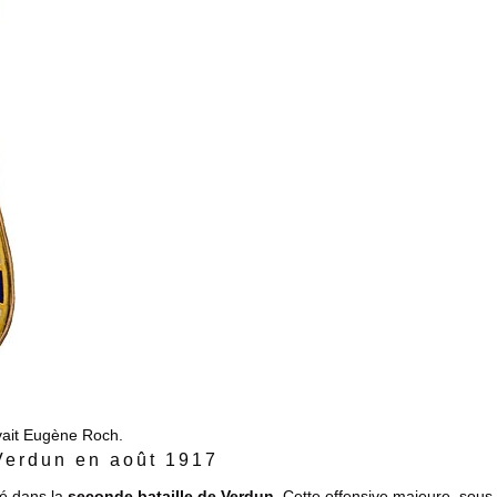
vait Eugène Roch.
Verdun en août 1917
gé dans la
seconde bataille de Verdun
. Cette offensive majeure, sous