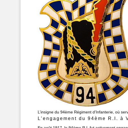
L’insigne du 94ème Régiment d’Infanterie, où ser
L’engagement du 94ème R.I. à 
En août 1917, le 94ème R.I. fut activement enga